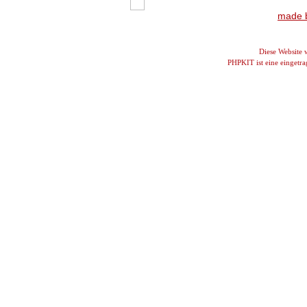
made b
Diese Website
PHPKIT ist eine einget