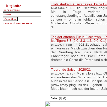
Trotz starkem Auswärtsspiel keine P
Mitglieder
-
Die Fischtown Pingu
24.01.2026 - 01:14
Mal in Folge verloren. Tr
verletzungsbedingter Ausfälle von J
Jensen – ohnehin fehlten schon 
Gudlevskis, Christian Wejse und Ju
Passwort vergessen?
di...
Tag der offenen Tür in Fischtown – P
Ice Tigers 6:7 (2:0; 3:3; 1:3; 0:0; 0:1) 
-
4.602 Zuschauer sah
16.12.2024 - 03:55
ein kurioses Match zwischen den Fi
den Nürnberg Ice Tigers. Nach 4
Frackträger noch mit zwei Tore
drehten die Gäste die Partie und siche
Tipprunde Saison 2020/21
-
Moin allerseits… O
15.12.2020 - 13:50
auf weiteres das Schauen in der Hal
auch in dieser Saison ein Tippspiel
(www.crazy-pinguins.de) geben
Modalitäten noch aus der letzten Sai
Seiten
(1):
(1)