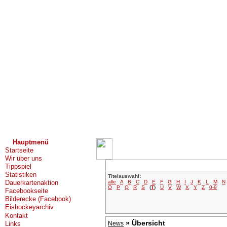
Hauptmenü
Startseite
Wir über uns
Tippspiel
Statistiken
Titelauswahl:
alle
A
B
C
D
E
F
G
H
I
J
K
L
M
N
Dauerkartenaktion
O
P
Q
R
S
(
T
)
U
V
W
X
Y
Z
0-9
Facebookseite
Bilderecke (Facebook)
Eishockeyarchiv
Kontakt
» Übersicht
Links
News