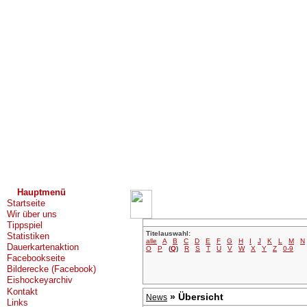
Hauptmenü
Startseite
Wir über uns
Tippspiel
Titelauswahl:
Statistiken
alle
A
B
C
D
E
F
G
H
I
J
K
L
M
N
Dauerkartenaktion
O
P
(
Q
)
R
S
T
U
V
W
X
Y
Z
0-9
Facebookseite
Bilderecke (Facebook)
Eishockeyarchiv
Kontakt
» Übersicht
News
Links