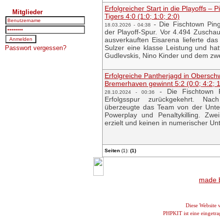
Erfolgreicher Start in die Playoffs – 
Mitglieder
Tigers 4:0 (1:0; 1:0; 2:0)
-
Die Fischtown Ping
18.03.2026 - 04:38
der Playoff-Spur. Vor 4.494 Zuschau
ausverkauften Eisarena lieferte da
Sulzer eine klasse Leistung und hatt
Passwort vergessen?
Gudlevskis, Nino Kinder und dem zwe
Erfolgreiche Pantherjagd in Obersc
Bremerhaven gewinnt 5:2 (0:0; 4:2; 1
-
Die Fischtown 
28.10.2024 - 00:36
Erfolgsspur zurückgekehrt. Nac
überzeugte das Team von der Unte
Powerplay und Penaltykilling. Zwei
erzielt und keinen in numerischer Unt
Seiten
(1):
(1)
made b
Diese Website
PHPKIT ist eine einget