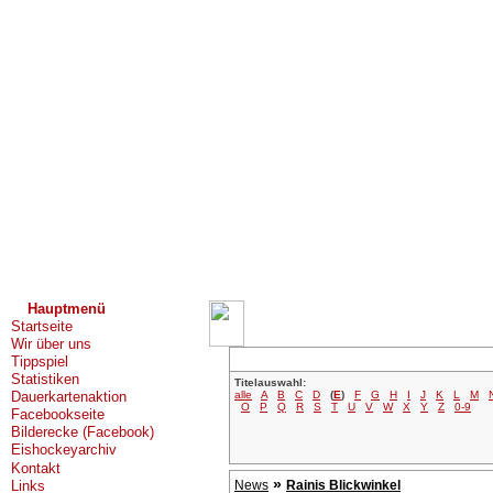
Hauptmenü
Startseite
Wir über uns
Tippspiel
Statistiken
Titelauswahl:
alle
A
B
C
D
(
E
)
F
G
H
I
J
K
L
M
Dauerkartenaktion
O
P
Q
R
S
T
U
V
W
X
Y
Z
0-9
Facebookseite
Bilderecke (Facebook)
Eishockeyarchiv
Kontakt
»
Links
News
Rainis Blickwinkel