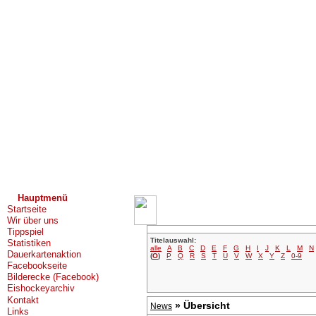
Hauptmenü
Startseite
Wir über uns
Tippspiel
Titelauswahl:
Statistiken
alle
A
B
C
D
E
F
G
H
I
J
K
L
M
N
Dauerkartenaktion
(
O
)
P
Q
R
S
T
U
V
W
X
Y
Z
0-9
Facebookseite
Bilderecke (Facebook)
Eishockeyarchiv
Kontakt
» Übersicht
News
Links