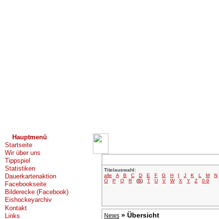
Hauptmenü
Startseite
Wir über uns
Tippspiel
Statistiken
Titelauswahl:
alle
A
B
C
D
E
F
G
H
I
J
K
L
M
N
Dauerkartenaktion
O
P
Q
R
(
S
)
T
U
V
W
X
Y
Z
0-9
Facebookseite
Bilderecke (Facebook)
Eishockeyarchiv
Kontakt
» Übersicht
Links
News