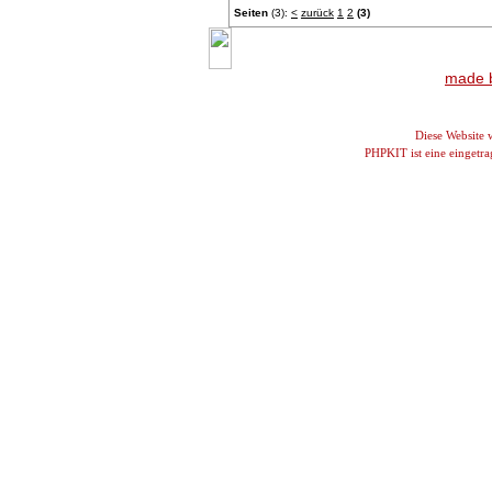
Seiten
(3):
<
zurück
1
2
(3)
made b
Diese Website
PHPKIT ist eine einget