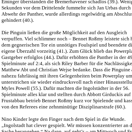
Eminger überstanden die Bremerhavener schadlos (39.). Weni
Sekunden vor dem Drittelende fummelte sich Jan Urbas durch 
Abwehr der Panther, wurde allerdings regelwidrig am Abschlu
gehindert (40.).
Die Pinguin ließen die große Möglichkeit auf den Ausgleich
verpuffen. Viel schlimmer noch – Bennet Roßmy leistete sich 
dem gegnerischen Tor ein unnötiges Foulspiel und beendete d
eigene Überzahl vorzeitig (41.). Zum Glück blieb das Powerpl
Gastgeber erfolglos (44.). Dafür erhöhten die Panther in der 49
Spielminute auf 2:4, als sich Riley Barber für die Nachlässigke
Matthew Abt und Christian Wejse bedanke. Dass die Pinguine 
nahezu fahrlässig mit ihren Gelegenheiten beim Powerplay u
unterstrichen sie wieder eindrucksvoll nach einer Hinausstell
Myles Powell (55.). Dafür machten die Ingolstädter in der 56.
Spielminute alles klar und stellten durch Abbott Girduckis auf 
Frustabbau betrieb Bennet Roßmy kurz vor Spielende und kass
von den Referees eine zehnminütige Disziplinarstrafe (60.).
Nino Kinder legte den Finger nach dem Spiel in die Wunde.
„Ingolstadt hat clever gespielt. Wir müssen konzentrierter an d
Sache herangehen.“ Na dann, auf geht’s – am Mittwoch und Fre