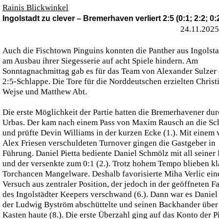
Rainis Blickwinkel
Ingolstadt zu clever – Bremerhaven verliert 2:5 (0:1; 2:2; 0:
24.11.2025
Auch die Fischtown Pinguins konnten die Panther aus Ingolsta
am Ausbau ihrer Siegesserie auf acht Spiele hindern. Am
Sonntagnachmittag gab es für das Team von Alexander Sulzer 
2:5-Schlappe. Die Tore für die Norddeutschen erzielten Christ
Wejse und Matthew Abt.
Die erste Möglichkeit der Partie hatten die Bremerhavener dur
Urbas. Der kam nach einem Pass von Maxim Rausch an die Sc
und prüfte Devin Williams in der kurzen Ecke (1.). Mit einem
Alex Friesen verschuldeten Turnover gingen die Gastgeber in
Führung. Daniel Pietta bediente Daniel Schmölz mit all seiner
und der versenkte zum 0:1 (2.). Trotz hohem Tempo blieben kl
Torchancen Mangelware. Deshalb favorisierte Miha Verlic ein
Versuch aus zentraler Position, der jedoch in der geöffneten 
des Ingolstädter Keepers verschwand (6.). Dann war es Daniel 
der Ludwig Byström abschüttelte und seinen Backhander über
Kasten haute (8.). Die erste Überzahl ging auf das Konto der P