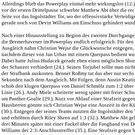
Allerdings blieb das Powerplay einmal mehr wirkungslos (12.)
vor der ersten Drittelpause schwebte Matthew Abt über die rec
Seite vor das Ingolstädter Tor, wo der offensivstarke Verteidig
gerade noch von Devin Williams am Einschuss gehindert wurde
Nach einer Hinausstellung zu Beginn des zweiten Durchgange
die Bremerhavener im Powerplay endlich erfolgreich. Für den 
Ausgleich nahm Christian Wejse die Glückwunsche entgegen,
nachdem dieser von Jan Urbas mit einem Querpass bedient wu
Dabei hatte Julius Hudacek gerade eben einen möglichen Sho
der Schanzer verhindert (24.). Seinen Torjubel sollte man nich
der Strafbank auskosten. Bennet Roßmy tat das aber nur sechs
Sekunden nach dem Ausgleich. Mit Folgen, denn Austin Keati
schob den klugen Querpass von Daniel Schmölz zum 1:2 über 
Linie (26.). Andy Miele scheiterte wenig später mit freier Sch
am Panther-Goalie (29.). Kurz vor Ablauf einer Strafzeit gegen
Hausherren gönnte sich Christian Wejse eine Auszeit in der K
(30.). Entgegen der seines Teams nutzten die Ingolstädter den 
und erhöhten durch Riley Sheen auf 1:3 (32.). Matthew Abt ge
drei Minuten später mit einer Fackel über die Fanghand von D
Williams der 2:3-Anschlusstreffer (35.). Eine Strafzeit gegen 