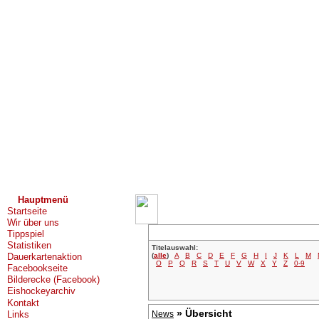
Hauptmenü
Startseite
Wir über uns
Tippspiel
Statistiken
Titelauswahl:
(
alle
)
A
B
C
D
E
F
G
H
I
J
K
L
M
Dauerkartenaktion
O
P
Q
R
S
T
U
V
W
X
Y
Z
0-9
Facebookseite
Bilderecke (Facebook)
Eishockeyarchiv
Kontakt
» Übersicht
Links
News