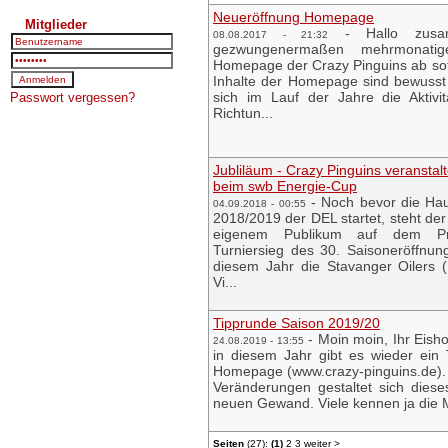
Neueröffnung Homepage
Mitglieder
-
Hallo zus
08.08.2017 - 21:32
gezwungenermaßen mehrmonati
Homepage der Crazy Pinguins ab sofo
Inhalte der Homepage sind bewusst 
sich im Lauf der Jahre die Aktiv
Passwort vergessen?
Richtun...
Jubliläum - Crazy Pinguins veranstal
beim swb Energie-Cup
-
Noch bevor die Hau
04.09.2018 - 00:55
2018/2019 der DEL startet, steht de
eigenem Publikum auf dem 
Turniersieg des 30. Saisoneröffnun
diesem Jahr die Stavanger Oilers
Vi...
Tipprunde Saison 2019/20
-
Moin moin, Ihr Eish
24.08.2019 - 13:55
in diesem Jahr gibt es wieder ein 
Homepage (www.crazy-pinguins.de). 
Veränderungen gestaltet sich diese
neuen Gewand. Viele kennen ja die M
Seiten
(27):
(1)
2
3
weiter
>