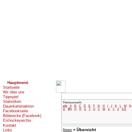
Hauptmenü
Startseite
Wir über uns
Tippspiel
Statistiken
Titelauswahl:
alle
A
B
C
D
E
F
G
H
I
J
K
L
M
N
Dauerkartenaktion
O
(
P
)
Q
R
S
T
U
V
W
X
Y
Z
0-9
Facebookseite
Bilderecke (Facebook)
Eishockeyarchiv
Kontakt
» Übersicht
Links
News