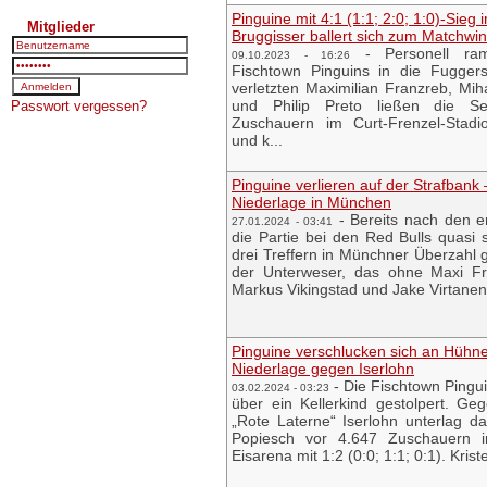
Pinguine mit 4:1 (1:1; 2:0; 1:0)-Sieg
Mitglieder
Bruggisser ballert sich zum Matchwi
-
Personell ra
09.10.2023 - 16:26
Fischtown Pinguins in die Fugger
verletzten Maximilian Franzreb, Miha
und Philip Preto ließen die Se
Passwort vergessen?
Zuschauern im Curt-Frenzel-Stadi
und k...
Pinguine verlieren auf der Strafbank –
Niederlage in München
-
Bereits nach den e
27.01.2024 - 03:41
die Partie bei den Red Bulls quasi
drei Treffern in Münchner Überzahl
der Unterweser, das ohne Maxi Fr
Markus Vikingstad und Jake Virtanen 
Pinguine verschlucken sich an Hühne
Niederlage gegen Iserlohn
-
Die Fischtown Pingui
03.02.2024 - 03:23
über ein Kellerkind gestolpert. Ge
„Rote Laterne“ Iserlohn unterlag
Popiesch vor 4.647 Zuschauern i
Eisarena mit 1:2 (0:0; 1:1; 0:1). Krist