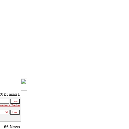
(1)
2
3
weiter
>
weiterte Suche
66 News