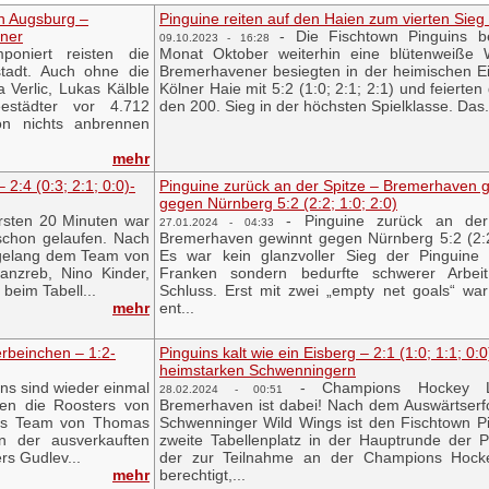
 in Augsburg –
Pinguine reiten auf den Haien zum vierten Sieg 
nner
-
Die Fischtown Pinguins b
09.10.2023 - 16:28
mponiert reisten die
Monat Oktober weiterhin eine blütenweiße 
stadt. Auch ohne die
Bremerhavener besiegten in der heimischen E
 Verlic, Lukas Kälble
Kölner Haie mit 5:2 (1:0; 2:1; 2:1) und feierten 
estädter vor 4.712
den 200. Sieg in der höchsten Spielklasse. Das.
on nichts anbrennen
mehr
 2:4 (0:3; 2:1; 0:0)-
Pinguine zurück an der Spitze – Bremerhaven 
gegen Nürnberg 5:2 (2:2; 1:0; 2:0)
rsten 20 Minuten war
-
Pinguine zurück an der
27.01.2024 - 04:33
 schon gelaufen. Nach
Bremerhaven gewinnt gegen Nürnberg 5:2 (2:2
 gelang dem Team von
Es war kein glanzvoller Sieg der Pinguine
anzreb, Nino Kinder,
Franken sondern bedurfte schwerer Arbei
beim Tabell...
Schluss. Erst mit zwei „empty net goals“ war
mehr
ent...
rbeinchen – 1:2-
Pinguins kalt wie ein Eisberg – 2:1 (1:0; 1:1; 0:0
heimstarken Schwenningern
ns sind wieder einmal
-
Champions Hockey 
28.02.2024 - 00:51
gen die Roosters von
Bremerhaven ist dabei! Nach dem Auswärtserf
 das Team von Thomas
Schwenninger Wild Wings ist den Fischtown P
n der ausverkauften
zweite Tabellenplatz in der Hauptrunde der 
ers Gudlev...
der zur Teilnahme an der Champions Hock
mehr
berechtigt,...