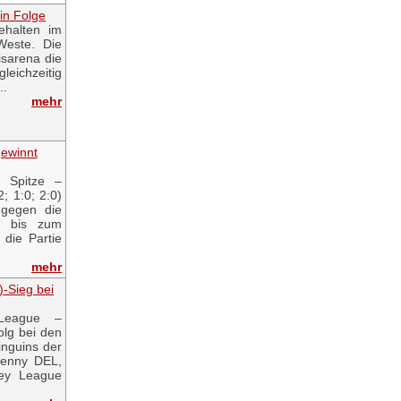
in Folge
ehalten im
Weste. Die
isarena die
gleichzeitig
..
mehr
gewinnt
 Spitze –
; 1:0; 2:0)
 gegen die
t bis zum
 die Partie
mehr
)-Sieg bei
League –
olg bei den
inguins der
Penny DEL,
ey League