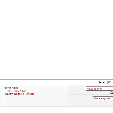
Seiten
(11):
Sortierung:
Titel
ABC
/
ZXY
Er
Datum
Neueste
/
Älteste