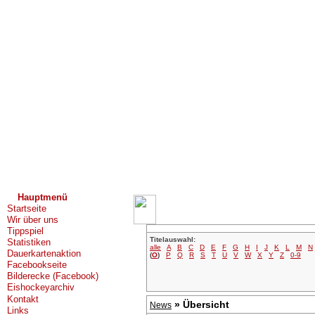
Hauptmenü
Startseite
Wir über uns
Tippspiel
Titelauswahl:
Statistiken
alle
A
B
C
D
E
F
G
H
I
J
K
L
M
N
Dauerkartenaktion
(
O
)
P
Q
R
S
T
U
V
W
X
Y
Z
0-9
Facebookseite
Bilderecke (Facebook)
Eishockeyarchiv
Kontakt
» Übersicht
News
Links