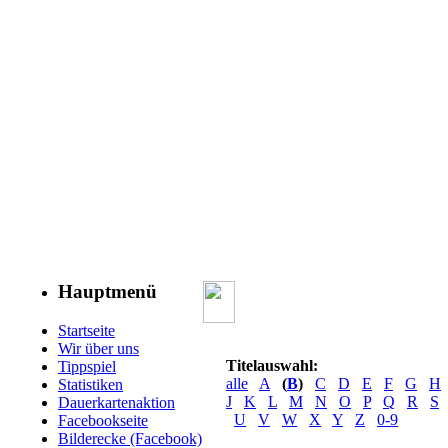
Hauptmenü
Startseite
Wir über uns
Titelauswahl:
Tippspiel
alle
A
(
B
)
C
D
E
F
G
H
Statistiken
J
K
L
M
N
O
P
Q
R
S
Dauerkartenaktion
U
V
W
X
Y
Z
0-9
Facebookseite
Bilderecke (Facebook)