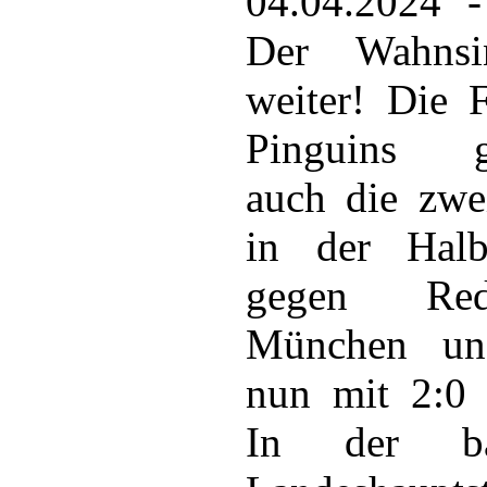
04.04.2024 -
Der Wahnsi
weiter! Die 
Pinguins g
auch die zwei
in der Halbf
gegen Re
München un
nun mit 2:0 
In der bay