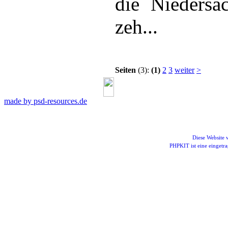
die Niedersa
zeh...
Seiten
(3):
(1)
2
3
weiter
>
made by psd-resources.de
Diese Website
PHPKIT ist eine einget