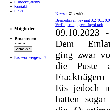
Eishockeyarchiv
Kontakt
Links
News
» Übersicht
Bremerhaven gewinnt 3:2 (0:1; 0:0;
Verlängerung gegen Ingolstadt
Mitglieder
09.10.2023 -
Dem Einlau
ging zwar vo
Passwort vergessen?
die Puste 
Frackträgern
Eis jedoch n
hatten sogar
die Overtime