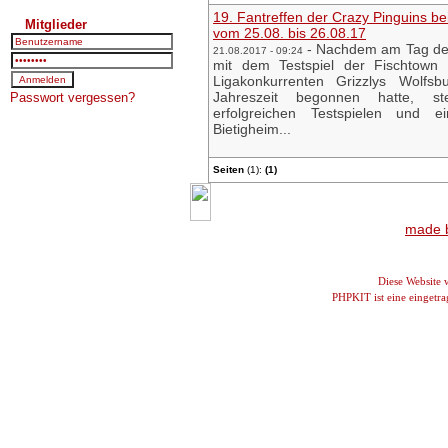
19. Fantreffen der Crazy Pinguins b
Mitglieder
vom 25.08. bis 26.08.17
-
Nachdem am Tag der
21.08.2017 - 09:24
mit dem Testspiel der Fischtown
Ligakonkurrenten Grizzlys Wolfsb
Jahreszeit begonnen hatte, st
Passwort vergessen?
erfolgreichen Testspielen und e
Bietigheim...
Seiten
(1):
(1)
made b
Diese Website
PHPKIT ist eine einget