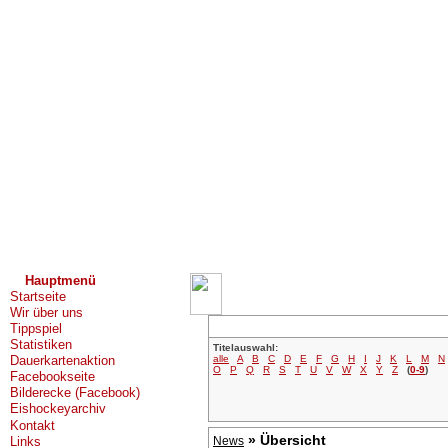
Hauptmenü
Startseite
Wir über uns
Tippspiel
Statistiken
Titelauswahl:
alle
A
B
C
D
E
F
G
H
I
J
K
L
M
N
Dauerkartenaktion
O
P
Q
R
S
T
U
V
W
X
Y
Z
(
0-9
)
Facebookseite
Bilderecke (Facebook)
Eishockeyarchiv
Kontakt
» Übersicht
Links
News